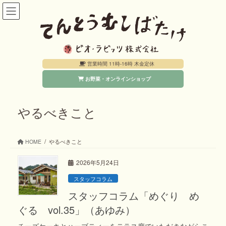
コ
ナ
ン
ビ
テ
ゲ
ン
ー
営業時間 11時-16時 木金定休
ツ
シ
お野菜・オンラインショップ
へ
ョ
ス
ン
キ
に
やるべきこと
ッ
移
プ
動
HOME
やるべきこと
2026年5月24日
スタッフコラム
スタッフコラム「めぐり め
ぐる vol.35」（あゆみ）
チーズケーキとハーブティーをテラス席でいただきながらこ