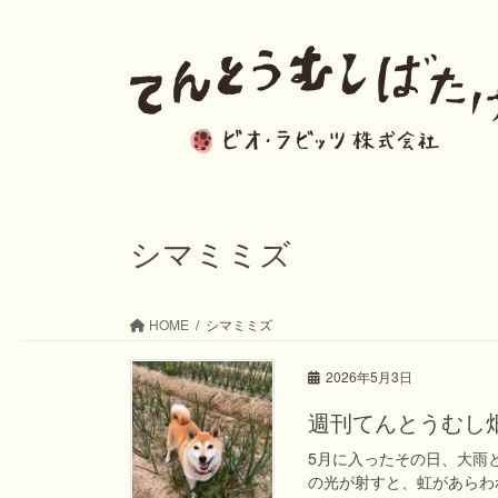
コ
ナ
ン
ビ
テ
ゲ
ン
ー
ツ
シ
へ
ョ
ス
ン
シマミミズ
キ
に
ッ
移
HOME
シマミミズ
プ
動
2026年5月3日
週刊てんとうむし畑便り(
5月に入ったその日、大雨
の光が射すと、虹があらわ