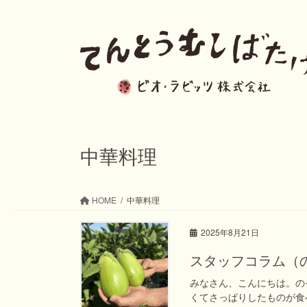
コ
ナ
ン
ビ
テ
ゲ
ン
ー
ツ
シ
へ
ョ
ス
ン
中華料理
キ
に
ッ
移
HOME
中華料理
プ
動
2025年8月21日
スタッフコラム（
みなさん、こんにちは。の
くてさっぱりしたものが食