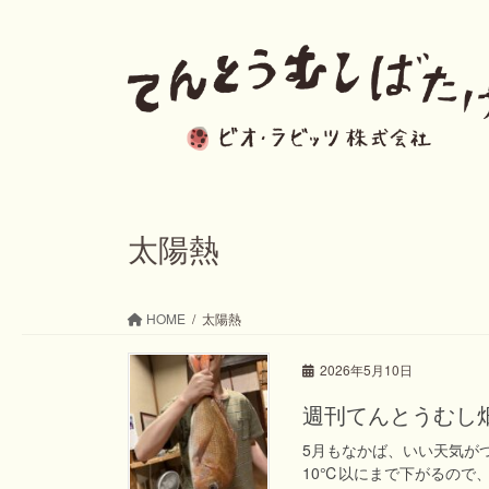
コ
ナ
ン
ビ
テ
ゲ
ン
ー
ツ
シ
へ
ョ
ス
ン
太陽熱
キ
に
ッ
移
HOME
太陽熱
プ
動
2026年5月10日
週刊てんとうむし畑便り(
5月もなかば、いい天気が
10℃以にまで下がるので