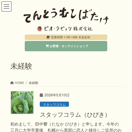
コ
ナ
ン
ビ
テ
ゲ
ン
ー
営業時間 11時-16時 木金定休
ツ
シ
お野菜・オンラインショップ
へ
ョ
ス
ン
キ
に
未経験
ッ
移
プ
動
HOME
未経験
2026年5月10日
スタッフコラム
スタッフコラム（ひびき）
初めまして、田中響（たなか ひびき）と申します。今年の
三月に大学卒業後、札幌から黒部に恋人と移住しご近所のお