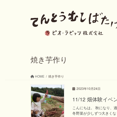
コ
ナ
ン
ビ
テ
ゲ
ン
ー
ツ
シ
へ
ョ
ス
ン
焼き芋作り
キ
に
ッ
移
HOME
焼き芋作り
プ
動
2023年10月24日
11/12 畑体験イ
こんにちは。 秋になり、
冬野菜が少しずつ大きくなり