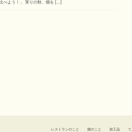
べよう！」 実りの秋、畑を […]
レストランのこと
畑のこと
加工品
て