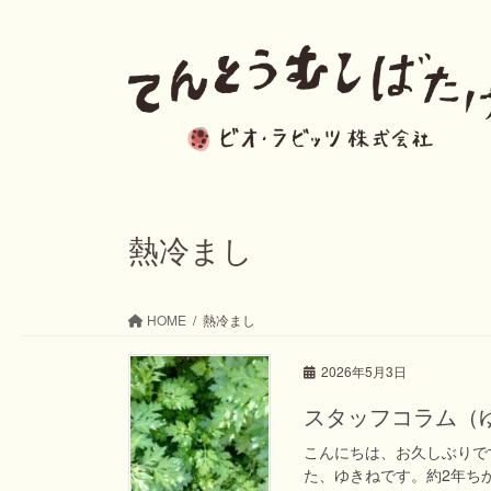
コ
ナ
ン
ビ
テ
ゲ
ン
ー
ツ
シ
へ
ョ
ス
ン
熱冷まし
キ
に
ッ
移
HOME
熱冷まし
プ
動
2026年5月3日
スタッフコラム（
こんにちは、お久しぶりで
た、ゆきねです。約2年ち