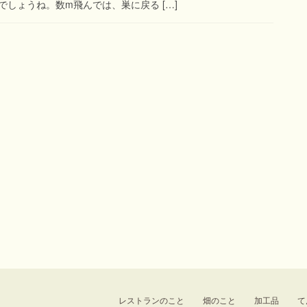
しょうね。数m飛んでは、巣に戻る […]
レストランのこと
畑のこと
加工品
て