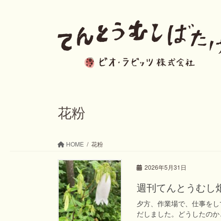
コ
ナ
ン
ビ
テ
ゲ
ン
ー
ツ
シ
へ
ョ
ス
ン
花粉
キ
に
ッ
移
HOME
花粉
プ
動
2026年5月31日
週刊てんとうむし畑便り(
夕方、作業場で、仕事をし
だしました。どうしたのか