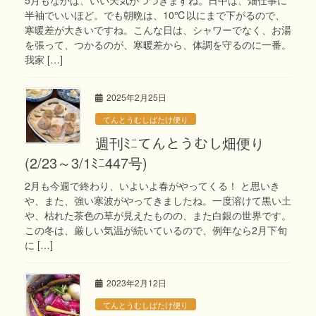
半袖でいいほど。でも朝晩は、10℃以にまで下がるので、
寒暖差が大きいですね。こんな日は、シャワーでなく、お湯
を張って、つかるのが、寒暖差から、体調を守るのに一番。
我家 […]
2025年2月25日
てんとうむしばたけ便り
週刊ﾐﾆてんとうむし畑便り
(2/23～3/1ﾐﾆ447号)
2月も今週で終わり、いよいよ春がやってくる！ と思いき
や、また、強い寒波がやってきましたね。一度溶けて黒い土
や、枯れた茶色の草が見えたものの、また白銀の世界です。
この冬は、厳しい気温が続いているので、例年なら2月下旬
に […]
2023年2月12日
てんとうむしばたけ便り