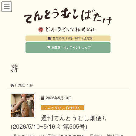
コ
ナ
ン
ビ
テ
ゲ
ン
ー
営業時間 11時-16時 木金定休
ツ
シ
お野菜・オンラインショップ
へ
ョ
ス
ン
キ
に
薪
ッ
移
プ
動
HOME
薪
2026年5月10日
てんとうむしばたけ便り
週刊てんとうむし畑便り
(2026/5/10~5/16 ﾐﾆ第505号)
5月もなかば、いい天気がつづきますね。日中は、畑仕事に