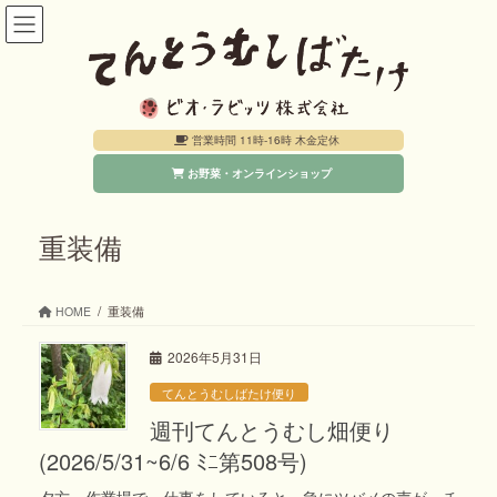
コ
ナ
ン
ビ
テ
ゲ
ン
ー
営業時間 11時-16時 木金定休
ツ
シ
お野菜・オンラインショップ
へ
ョ
ス
ン
キ
に
重装備
ッ
移
プ
動
HOME
重装備
2026年5月31日
てんとうむしばたけ便り
週刊てんとうむし畑便り
(2026/5/31~6/6 ﾐﾆ第508号)
夕方、作業場で、仕事をしていると、急にツバメの声が、チ