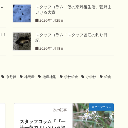
ﾐﾆ
スタッフコラム「僕の京丹後生活」菅野ま
いける大貴
2026年1月25日
 ﾐ
スタッフコラム「スタッフ堀江の釣り日
記」
2026年1月18日
京丹後
地元産
地産地消
学校給食
小学校
給食
スタッフコラム
次の記事
スタッフコラム「『一
汁一菜でよいという提