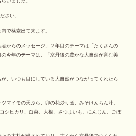
もらいました。
ください。
be内で検索出て来ます。
産者からのメッセージ」２年目のテーマは「たくさんの
目の今年のテーマは、「京丹後の豊かな大自然が育む美
ちが、いつも目にしている大自然がつながってくれたら
サツマイモの天ぷら、卯の花炒り煮、みそけんちん汁、
、コシヒカリ、白菜、大根、さつまいも、にんじん、ごぼ
。
献上の木札が残されており、古くから京丹後でつくられ