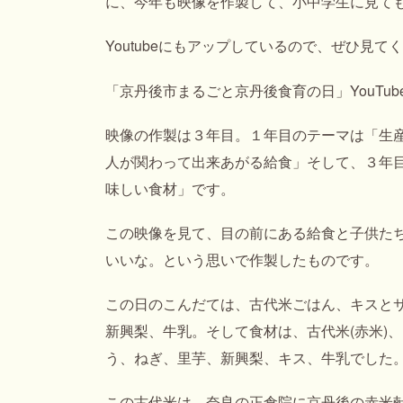
に、今年も映像を作製して、小中学生に見て
Youtubeにもアップしているので、ぜひ見て
「京丹後市まるごと京丹後食育の日」YouTu
映像の作製は３年目。１年目のテーマは「生
人が関わって出来あがる給食」そして、３年
味しい食材」です。
この映像を見て、目の前にある給食と子供た
いいな。という思いで作製したものです。
この日のこんだては、古代米ごはん、キスと
新興梨、牛乳。そして食材は、古代米(赤米)
う、ねぎ、里芋、新興梨、キス、牛乳でした
この古代米は、奈良の正倉院に京丹後の赤米