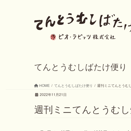
コ
ナ
ン
ビ
テ
ゲ
ン
ー
ツ
シ
へ
ョ
ス
ン
てんとうむしばたけ便り
キ
に
ッ
移
HOME
てんとうむしばたけ便り
週刊ミニてんとうむし畑
プ
動
2022年11月21日
週刊ミニてんとうむし畑た