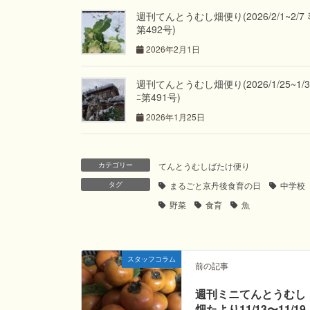
週刊てんとうむし畑便り(2026/2/1~2/7 
第492号)
2026年2月1日
週刊てんとうむし畑便り(2026/1/25~1/31
ﾆ第491号)
2026年1月25日
カテゴリー
てんとうむしばたけ便り
タグ
まるごと京丹後食育の日
中学校
野菜
食育
魚
スタッフコラム
前の記事
週刊ミニてんとうむし
畑たより11/13〜11/19