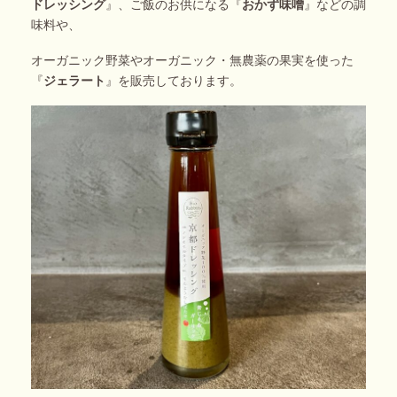
ドレッシング
』、ご飯のお供になる『
おかず味噌
』などの調
味料や、
オーガニック野菜やオーガニック・無農薬の果実を使った
『
ジェラート
』を販売しております。