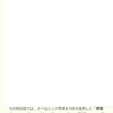
用。
１枚１枚手伸ばしで作り、耳までおいしい生地に仕上がって
います。
冷凍ピザの焼き方はこちら
その他店頭では、オーはニック野菜を100％使用した『
野菜