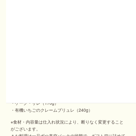
・【香住ガニ】オーガニック野菜と香住ガニのピッツァ
（460g 直径約27cm）
・ケーク・サレ（170g）
・有機いちごのクレームブリュレ（240g）
・有機さつまいものクレームブリュレ（240g）
●オーガニック野菜と香住ガニの豪華洋風パーティーセット
（全6品 2～3人前）¥12,000
・【香住ガニ】香住ガニのオイルソースペンネ（420g）
・【香住ガニ】香住ガニ カニグラタン（270g）
・【香住ガニ】香住ガニと丹後魚介のズッパ ディ ペッシェ
（300g）
・【香住ガニ】オーガニック野菜と香住ガニのピッツァ
（460g 直径約27cm）
・ケーク・サレ（170g）
・有機いちごのクレームブリュレ（240g）
※食材・内容量は仕入れ状況により、断りなく変更すること
がございます。
＊お料理は一品ずつ真空パックの状態で、ギフト箱に詰めて