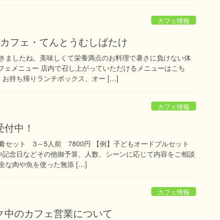
カフェ情報
クカフェ・てんとうむしばたけ
きましたね。美味しくて栄養満点のお料理で暑さに負けない体
カフェメニュー 店内で召し上がっていただけるメニューはこち
 お持ち帰りランチボックス、オー […]
カフェ情報
受付中！
肴セット 3～5人前 7800円 【例】子どもオードブルセット
生日や記念日などその他御予算、人数、シーンに応じて内容をご相談
な肉や魚を使った無添 […]
カフェ情報
ク中のカフェ営業について