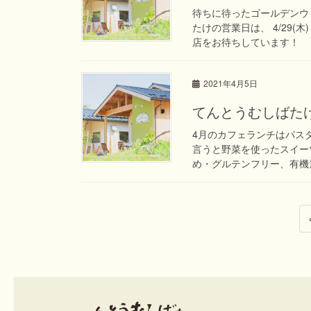
待ちに待ったゴールデンウ
たけの営業日は、 4/29(木
店をお待ちしています！
2021年4月5日
てんとうむしばた
4月のカフェランチはパスタ＆
言うと野菜を使ったスイー
め・グルテンフリー、有機素
投
稿
ナ
ビ
ゲ