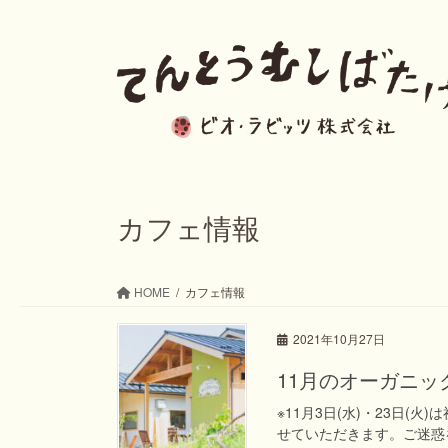
コ
ナ
ン
ビ
テ
ゲ
ン
ー
ツ
シ
へ
ョ
ス
ン
カフェ情報
キ
に
ッ
移
HOME
カフェ情報
プ
動
2021年10月27日
11月のオーガニ
※11月3日(水)・23日
せていただきます。ご迷惑を