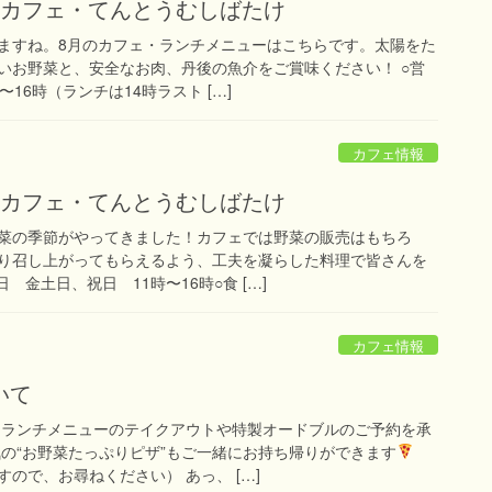
クカフェ・てんとうむしばたけ
ますね。8月のカフェ・ランチメニューはこちらです。太陽をた
いお野菜と、安全なお肉、丹後の魚介をご賞味ください！ ○営
16時（ランチは14時ラスト […]
カフェ情報
クカフェ・てんとうむしばたけ
菜の季節がやってきました！カフェでは野菜の販売はもちろ
り召し上がってもらえるよう、工夫を凝らした料理で皆さんを
 金土日、祝日 11時〜16時○食 […]
カフェ情報
いて
 ランチメニューのテイクアウトや特製オードブルのご予約を承
気の“お野菜たっぷりピザ”もご一緒にお持ち帰りができます
ので、お尋ねください） あっ、 […]