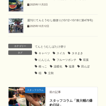
2025年11月2日
週刊ﾐﾆてんとうむし畑便り(10/12~10/18ﾐﾆ第478号)
2025年10月12日
カテゴリー
てんとうむしばたけ便り
タグ
キャベツ
スイカ
タネまき
にんじん
フルーツポンチ
双葉
根っこ
温暖化
猛暑
田んぼ
稲
立秋
スタッフコラム
前の記事
スタッフコラム「湊大輔の爆
釣日誌」