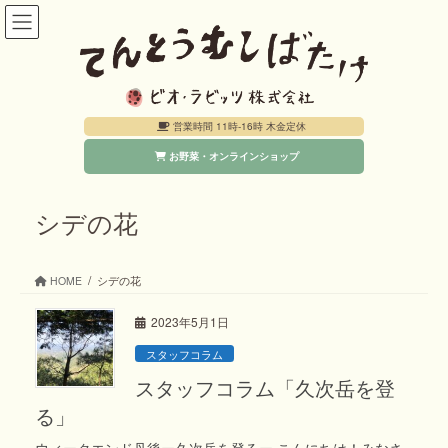
コ
ナ
ン
ビ
テ
ゲ
ン
ー
営業時間 11時-16時 木金定休
ツ
シ
お野菜・オンラインショップ
へ
ョ
ス
ン
キ
に
シデの花
ッ
移
プ
動
HOME
シデの花
2023年5月1日
スタッフコラム
スタッフコラム「久次岳を登
る」
ウィークエンド丹後ー久次岳を登るー こんにちは！みなさ