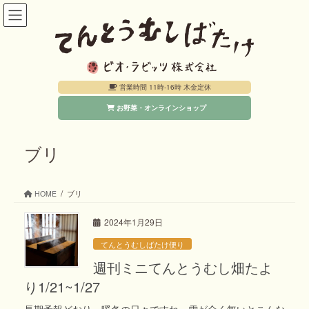
コ
ナ
ン
ビ
テ
ゲ
ン
ー
営業時間 11時-16時 木金定休
ツ
シ
お野菜・オンラインショップ
へ
ョ
ス
ン
キ
に
ブリ
ッ
移
プ
動
HOME
ブリ
2024年1月29日
てんとうむしばたけ便り
週刊ミニてんとうむし畑たよ
り1/21~1/27
長期予報どおり、暖冬の日々ですね。雪が全く無いとこんな