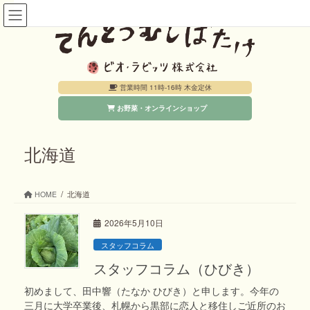
コ
ナ
ン
ビ
テ
ゲ
ン
ー
営業時間 11時-16時 木金定休
ツ
シ
お野菜・オンラインショップ
へ
ョ
ス
ン
キ
に
北海道
ッ
移
プ
動
HOME
北海道
2026年5月10日
スタッフコラム
スタッフコラム（ひびき）
初めまして、田中響（たなか ひびき）と申します。今年の
三月に大学卒業後、札幌から黒部に恋人と移住しご近所のお