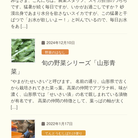
です。猛暑が続く毎日ですが、いかがお過ごしですか？ 砂
漠出身であまり水分を欲さないスイカですが、この猛暑と干
ばつで「お水が欲しいよー！」と叫んでいるので、毎日お水
をあ […]
2024年12月10日
野菜のはなし
旬の野菜シリーズ「山形青
菜」
“やまがたせいさい”と呼びます。 名前の通り、山形県で古く
から栽培されてきた菜っ葉。高菜の仲間でアブラナ科。味が
濃く、山形県では「せいさい漬」の名で親しまれている漬物
が有名です。 高菜の仲間の特徴として、葉っぱの軸が太く
[…]
2022年1月17日
てんとうむしばたけ便り