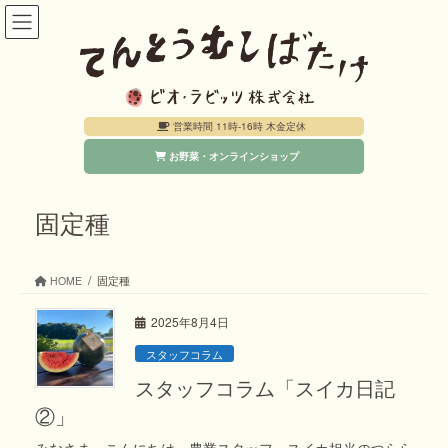
コ
ナ
ン
ビ
テ
ゲ
ン
ー
営業時間 11時-16時 木金定休
ツ
シ
お野菜・オンラインショップ
へ
ョ
ス
ン
キ
に
固定種
ッ
移
プ
動
HOME
固定種
2025年8月4日
スタッフコラム
スタッフコラム「スイカ日記
②」
みなさま、こんにちは。農業スタッフ、スイカ担当のつらら