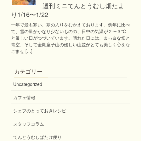
週刊ミニてんとうむし畑たよ
り1/16〜1/22
一年で最も寒い、寒の入りをむかえております。例年に比べ
て、雪の量がかなり少ないものの、日中の気温が２〜３℃
と厳しい日がつづいています。晴れた日には、まっ白な畑と
青空、そして金剛童子山の優しい山並がとても美しく心をな
ごませ […]
カテゴリー
Uncategorized
カフェ情報
シェフのとっておきレシピ
スタッフコラム
てんとうむしばたけ便り