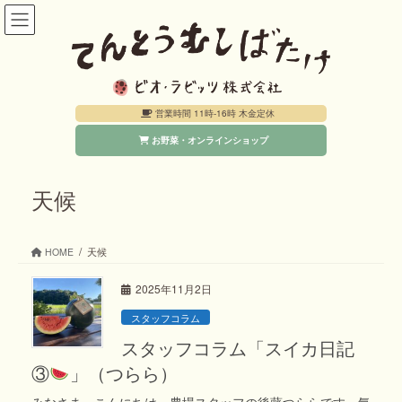
コ
ナ
ン
ビ
テ
ゲ
ン
ー
営業時間 11時-16時 木金定休
ツ
シ
お野菜・オンラインショップ
へ
ョ
ス
ン
キ
に
天候
ッ
移
プ
動
HOME
天候
2025年11月2日
スタッフコラム
スタッフコラム「スイカ日記
③
」（つらら）
みなさま、こんにちは。農場スタッフの後藤つららです。気