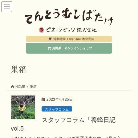
コ
ナ
ン
ビ
テ
ゲ
ン
ー
営業時間 11時-16時 木金定休
ツ
シ
お野菜・オンラインショップ
へ
ョ
ス
ン
キ
に
巣箱
ッ
移
プ
動
HOME
巣箱
2023年4月25日
スタッフコラム
スタッフコラム「養蜂日記
vol.5」
みなさんこんにちは。スタッフの藤澤侑也です。4月に入