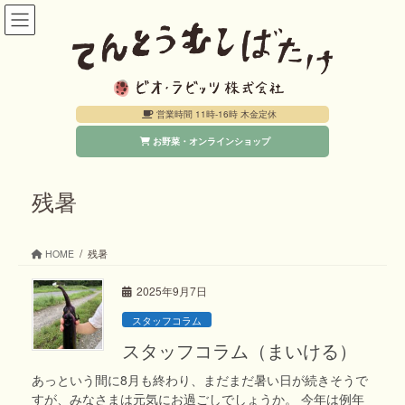
コ
ナ
ン
ビ
テ
ゲ
ン
ー
営業時間 11時-16時 木金定休
ツ
シ
お野菜・オンラインショップ
へ
ョ
ス
ン
キ
に
残暑
ッ
移
プ
動
HOME
残暑
2025年9月7日
スタッフコラム
スタッフコラム（まいける）
あっという間に8月も終わり、まだまだ暑い日が続きそうで
すが、みなさまは元気にお過ごしでしょうか。 今年は例年