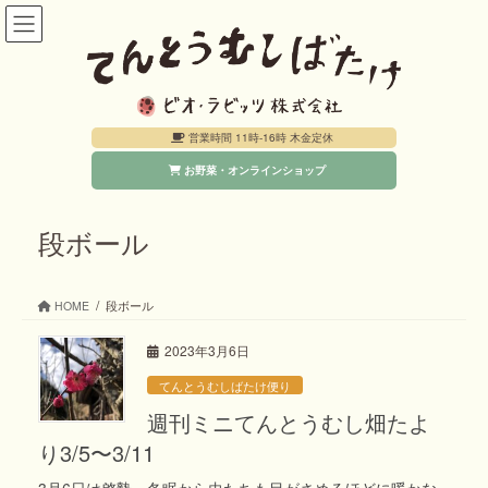
コ
ナ
ン
ビ
テ
ゲ
ン
ー
営業時間 11時-16時 木金定休
ツ
シ
お野菜・オンラインショップ
へ
ョ
ス
ン
キ
に
段ボール
ッ
移
プ
動
HOME
段ボール
2023年3月6日
てんとうむしばたけ便り
週刊ミニてんとうむし畑たよ
り3/5〜3/11
3月6日は啓蟄。冬眠から虫たちも目がさめるほどに暖かな