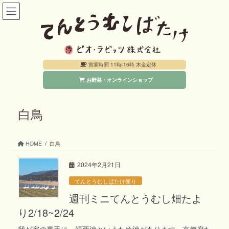
コ
ナ
ン
ビ
テ
ゲ
ン
ー
営業時間 11時-16時 木金定休
ツ
シ
お野菜・オンラインショップ
へ
ョ
ス
ン
キ
に
白鳥
ッ
移
プ
動
HOME
白鳥
2024年2月21日
てんとうむしばたけ便り
週刊ミニてんとうむし畑たよ
り2/18~2/24
我が家の裏手に、福西池というため池があります。京都府た