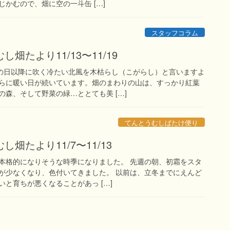
かむので、畑に空の一斗缶 […]
スタッフコラム
畑たより11/13〜11/19
この日以降に吹く冷たい北風を木枯らし（こがらし）と言いますよ
らに暖い日が続いています。畑のまわりの山は、すっかり紅葉
森、そして野菜の緑…ととても美 […]
てんとうむしばたけ便り
畑たより11/7〜11/13
さ本格的になりそうな時季になりました。 先週の朝、初霜をスタ
が少なくなり、色付いてきました。 以前は、立冬までにえんど
と育ちが悪くなることがあっ […]