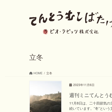
コ
ナ
ン
ビ
テ
ゲ
ン
ー
ツ
シ
へ
ョ
ス
ン
立冬
キ
に
ッ
移
HOME
立冬
プ
動
2023年11月6日
週刊ミニてんとうむし
11月8日は、二十四節気の
続いています。”冬”とい