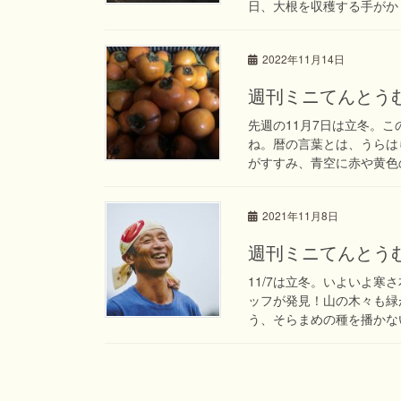
日、大根を収穫する手がかじ
2022年11月14日
週刊ミニてんとうむし
先週の11月7日は立冬。
ね。暦の言葉とは、うらは
がすすみ、青空に赤や黄色の
2021年11月8日
週刊ミニてんとうむし
11/7は立冬。いよいよ寒
ッフが発見！山の木々も緑
う、そらまめの種を播かない