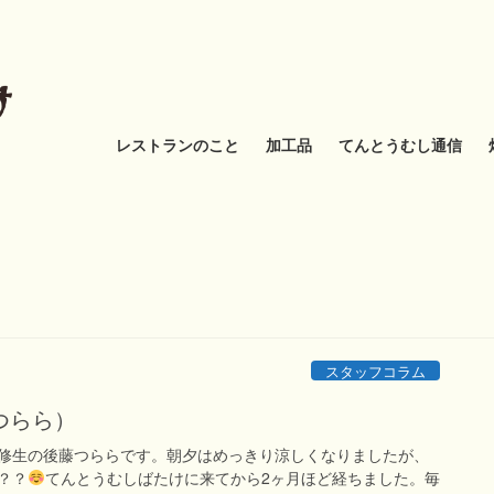
レストランのこと
加工品
てんとうむし通信
スタッフコラム
つらら）
修生の後藤つららです。朝夕はめっきり涼しくなりましたが、
？？
てんとうむしばたけに来てから2ヶ月ほど経ちました。毎