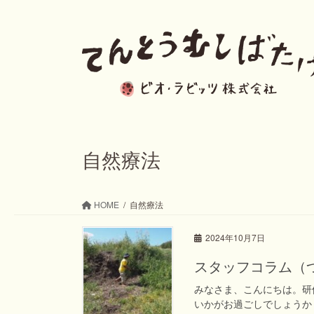
コ
ナ
ン
ビ
テ
ゲ
ン
ー
ツ
シ
へ
ョ
ス
ン
自然療法
キ
に
ッ
移
HOME
自然療法
プ
動
2024年10月7日
スタッフコラム（
みなさま、こんにちは。研
いかがお過ごしでしょうか