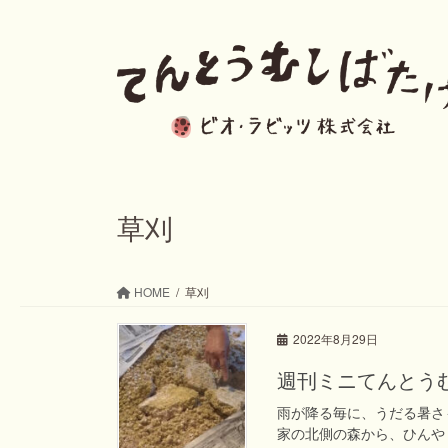
コ
ナ
ン
ビ
テ
ゲ
ン
ー
ツ
シ
へ
ョ
ス
ン
草刈
キ
に
ッ
移
HOME
草刈
プ
動
2022年8月29日
週刊ミニてんとうむし
雨が降る毎に、うだる暑さ
家の北側の森から、ひんや