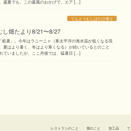
盛夏でも、この森風のおかげで、エア […]
てんとうむしばたけ便り
畑たより8/21〜8/27
の「処暑」。今年はラニーニャ（東太平洋の海水温が低くなる現
、夏はより暑く、冬はより寒くなる）が続いているとのこと
ていましたが、ここ丹後では、猛暑日 […]
レストランのこと
畑のこと
加工品
て