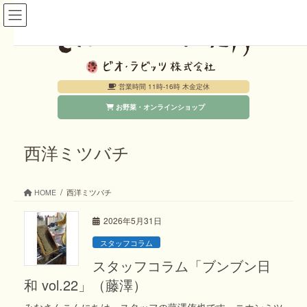
コ
ナ
ン
ビ
テ
ゲ
ン
ー
営業時間 11時-16時 木金定休
ツ
シ
お野菜・オンラインショップ
へ
ョ
ス
ン
キ
に
西洋ミツバチ
ッ
移
プ
動
HOME
西洋ミツバチ
2026年5月31日
スタッフコラム
スタッフコラム「ブンブン日
和 vol.22」（藤澤）
みなさんこんにちは、スタッフの藤澤侑也です。ニホンミツ