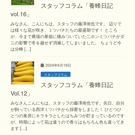
スタッフコラム「養蜂日記
vol.16」
みなさん、こんにちは。スタッフの藤澤侑也です。 辺りで
は様々な花が咲き、ミツバチたちの最盛期です！ ところ
が、今まで農場の巣箱に棲みついていた二ホンミツバチがダ
ニの影響で冬を越せず消滅してしまいました。 ちょうど今
は分蜂 […]
2024年6月19日
スタッフコラム
スタッフコラム「養蜂日記
Vol.12」
みなさんこんにちは。スタッフの藤澤侑也です。先日、自分
が飼っている西洋ミツバチから採蜜をしました！ ひとつひ
とつの巣房にキラキラとしたはちみつが貯まっているのです
が、時期によって花は違うので香りはもちろん色も違ってき
ます […]