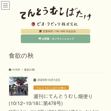
コ
ナ
ン
ビ
テ
ゲ
ン
ー
営業時間 11時-16時 木金定休
ツ
シ
お野菜・オンラインショップ
へ
ョ
ス
ン
キ
に
食欲の秋
ッ
移
プ
動
HOME
食欲の秋
2025年10月12日
てんとうむしばたけ便り
週刊ﾐﾆてんとうむし畑便り
(10/12~10/18ﾐﾆ第478号)
10月に入り、どこの田んぼでも稲刈りが終ると、なんだか