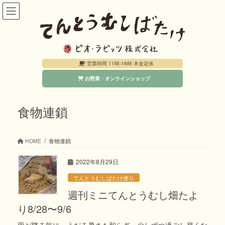
コ
ナ
ン
ビ
テ
ゲ
ン
ー
営業時間 11時-16時 木金定休
ツ
シ
お野菜・オンラインショップ
へ
ョ
ス
ン
キ
に
食物連鎖
ッ
移
プ
動
HOME
食物連鎖
2022年8月29日
てんとうむしばたけ便り
週刊ミニてんとうむし畑たよ
り8/28〜9/6
雨が降る毎に、うだる暑さも和らぎ、少しずつ過ごし易くな