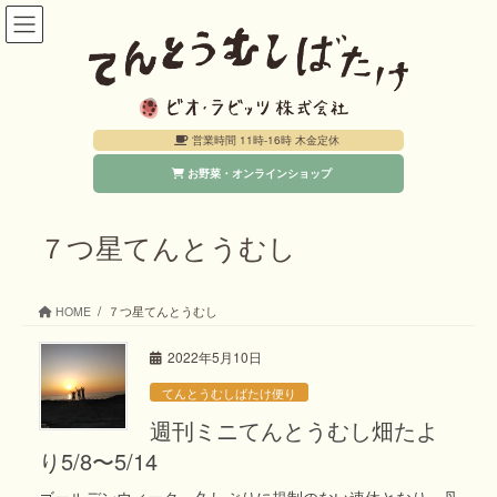
コ
ナ
ン
ビ
テ
ゲ
ン
ー
営業時間 11時-16時 木金定休
ツ
シ
お野菜・オンラインショップ
へ
ョ
ス
ン
キ
に
７つ星てんとうむし
ッ
移
プ
動
HOME
７つ星てんとうむし
2022年5月10日
てんとうむしばたけ便り
週刊ミニてんとうむし畑たよ
り5/8〜5/14
ゴールデンウィーク、久しぶりに規制のない連休となり、丹