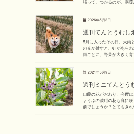
張って、つかるのが、寒暖差
2026年5月3日
週刊てんとうむし畑便り(
5月に入ったその日、大雨
の光が射すと、虹があらわ
雨ごとに、野菜が大きく育ち
2021年5月9日
週刊ミニてんとうむし
山藤の花がおわり、今度は
ょうぶの濃紺の花も庭に咲
前でしょうか？とてもきれい