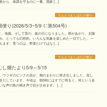
から、体調を守るのに一番。我家 […]
てんとうむしばたけ便り
2026/5/3~5/9 ﾐﾆ第504号)
と、強風、そして雷の、嵐の日になりました。雨があがり、太陽
れ、とっても幻想的。いろんな気象を楽しめた一日でした。 一
ます。育つのは、野菜だけではな […]
てんとうむしばたけ便り
畑たより5/9～5/15
、ウツギのピンクの花が、畑のまわりに咲き出しました。花し
きだしています。今頃は、朝5時にはすでに明るく、何という名
な声の鳥の鳴き声で目がさめます。 […]