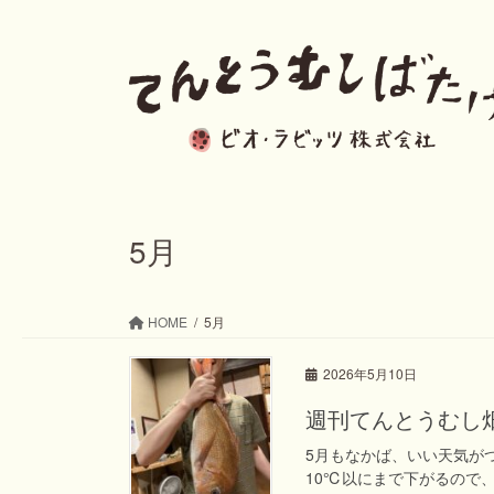
コ
ナ
ン
ビ
テ
ゲ
ン
ー
ツ
シ
へ
ョ
ス
ン
5月
キ
に
ッ
移
HOME
5月
プ
動
2026年5月10日
週刊てんとうむし畑便り(
5月もなかば、いい天気が
10℃以にまで下がるので