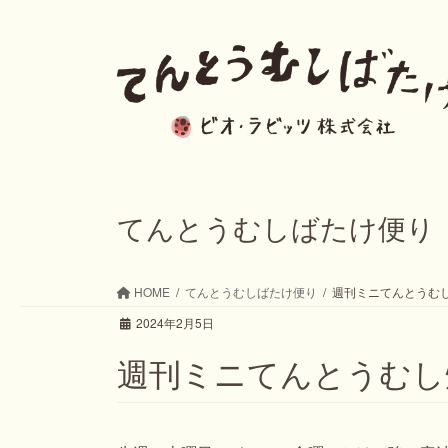
コ
ナ
ン
ビ
テ
ゲ
ン
ー
ツ
シ
へ
ョ
ス
ン
てんとうむしばたけ便り
キ
に
ッ
移
HOME
てんとうむしばたけ便り
週刊ミニてんとうむし畑
プ
動
2024年2月5日
週刊ミニてんとうむし畑た