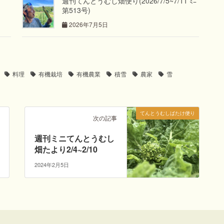
週刊てんとうむし畑便り(2026/7/5~7/11 ﾐﾆ
第513号)
2026年7月5日
料理
有機栽培
有機農業
積雪
農家
雪
てんとうむしばたけ便り
次の記事
週刊ミニてんとうむし
畑たより2/4~2/10
2024年2月5日