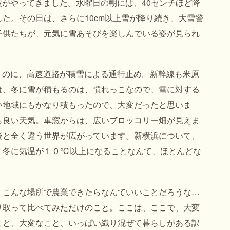
波がやってきました。水曜日の朝には、40センチほど降
た。その日は、さらに10cm以上雪が降り続き、大雪警
子供たちが、元気に雪あそびを楽しんでいる姿が見られ
行くのに、高速道路が積雪による通行止め。新幹線も米原
は、冬に雪が積もるのは、慣れっこなので、雪に対する
い地域にもかなり積もったので、大変だったと思いま
も良い天気。車窓からは、広いブロッコリー畑が見えま
後と全く違う世界が広がっています。新横浜について、
。冬に気温が１０℃以上になることなんて、ほとんどな
。こんな場所で農業できたらなんていいことだろうな…
り取って比べてみただけのこと。ここは、ここで、大変
こと、大変なこと、いっぱい織り混ぜて暮らしがある訳