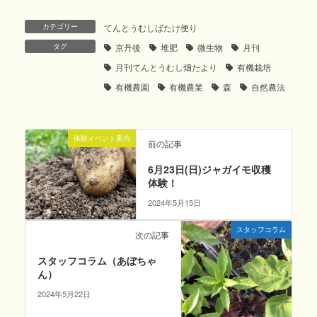
カテゴリー
てんとうむしばたけ便り
タグ
京丹後
堆肥
微生物
月刊
月刊てんとうむし畑たより
有機栽培
有機農園
有機農業
森
自然農法
体験イベント案内
前の記事
6月23日(日)ジャガイモ収穫
体験！
2024年5月15日
スタッフコラム
次の記事
スタッフコラム（あぼちゃ
ん）
2024年5月22日