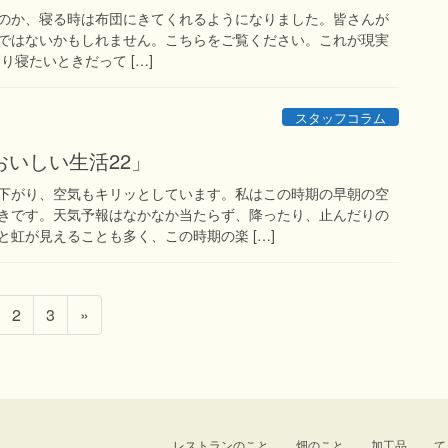
らなのか、寝る時は布団にきてくれるようになりました。皆さんが
ではないかもしれません。こちらをご覧ください。これが現実
り寝たいときだって […]
スタッフコラム
いしい生活22」
下がり、空気もキリッとしています。私はこの時期の早朝の空
きです。天気予報はなかなか当たらず、降ったり、止んだりの
虹が見えることも多く、この時期の楽 […]
固
固
2
3
»
定
定
ペ
ペ
ー
ー
ジ
ジ
レストランのこと
畑のこと
加工品
て