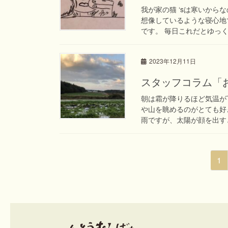
我が家の猫 ‘sは寒いか
想像しているような寝心地
です。 毎日これだとゆっく
2023年12月11日
スタッフコラム「お
朝は霜が降りるほど気温が
や山を眺めるのがとても好
雨ですが、太陽が顔を出すと
投
固
1
稿
定
ペ
ナ
ー
ビ
ジ
ゲ