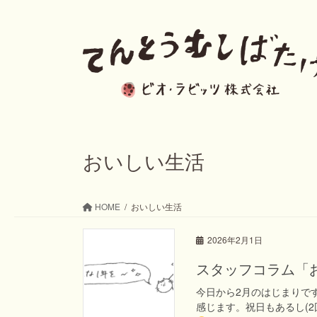
コ
ナ
ン
ビ
テ
ゲ
ン
ー
ツ
シ
へ
ョ
ス
ン
おいしい生活
キ
に
ッ
移
HOME
おいしい生活
プ
動
2026年2月1日
スタッフコラム「
今日から2月のはじまりで
感じます。祝日もあるし(2