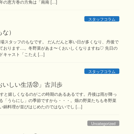
今年の恵方巻の方角は「南南 […]
スタッフコラム
もな）
農場スタッフのもなです。 だんだんと寒い日が多くなり、丹後で
ております…。冬野菜があま〜くおいしくなりますね♡ 先日の
キャスト「こたえ […]
スタッフコラム
おいしい生活㉜」古川歩
すと嬉しくなるのがこの時期のあるあるです。丹後は雨が降っ
る「うらにし」の季節ですから・・・。畑の野菜たちも冬野菜
鍋料理が並びはじめたのではないでし […]
Uncategorized