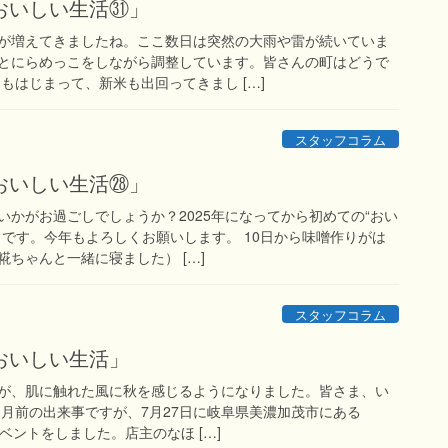
おいしい生活㉛」
が増えてきましたね。ここ数日は突然の大雨や雷が続いていま
とにらめっこをしながら調整しています。皆さんの町はどうで
もはじまって、新米も出回ってきまし […]
スタッフコラム
おいしい生活㉘」
いかがお過ごしでしょうか？2025年になってから初めての“おい
）です。今年もよろしくお願いします。 10日から味噌作りがは
ちゃんと一緒に寝ました） […]
スタッフコラム
おいしい生活」
が、肌に触れた風に秋を感じるようになりました。皆さま、い
ヶ月前の出来事ですが、7月27日に岐阜県美濃加茂市にある
でイベントをしました。店主のなほ […]