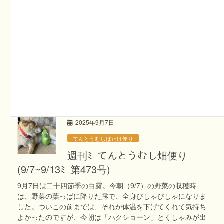
2025年9月14日
てんとうむしばたけ便り
週刊ﾐﾆてんとうむし畑便り
(9/14~9/20ﾐﾆ第474号)
7～8月と、あれだけ「雨よ降れ！」と祈るほどに降らなか
った雨。9月は「もう勘弁してください」と頼みたくなるほ
どの毎日の雨。 折しも、今日（9月14日）は、京丹後市の大
きなイベント 丹後ウルトラマラソン100km の開催日 […]
2025年9月7日
てんとうむしばたけ便り
週刊ﾐﾆてんとうむし畑便り
(9/7~9/13ﾐﾆ第473号)
9月7日は二十四節季の白露。今朝（9/7）の野菜の収穫時
は、野菜の葉っぱに降りた露で、全身びしゃびしゃになりま
した。ついこの前までは、それが体温を下げてくれて気持ち
よかったのですが、今朝は「ハクショーン」とくしゃみが出