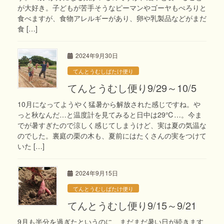
が大好き。子どもが苦手そうなピーマンやゴーヤもぺろりと
食べますが、食物アレルギーがあり、卵や乳製品などがまだ
食 […]
2024年9月30日
てんとうむしばたけ便り
てんとうむし便り9/29～10/5
10月になってようやく猛暑から解放された感じですね。や
っと秋なんだ…と温度計を見てみると日中は29℃…。今ま
でが暑すぎたので涼しく感じてしまうけど、実は夏の気温な
のでした。裏庭の栗の木も、夏前にはたくさんの実をつけて
いた […]
2024年9月15日
てんとうむしばたけ便り
てんとうむし便り9/15～9/21
9月も半分を過ぎたというのに、まだまだ暑い日が続きます