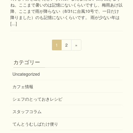
ね。ここまで暑いのは記憶にないくらいですし、梅雨あけ以
降、ここまで雨が降らない（8/31に台風10号で、一日だけ
降りました）のも記憶にないくらいです。 雨が少ない年は
[…]
投
固
固
1
2
»
稿
定
定
ペ
ペ
ナ
カテゴリー
ー
ー
ビ
ジ
ジ
Uncategorized
ゲ
ー
カフェ情報
シ
シェフのとっておきレシピ
ョ
ン
スタッフコラム
てんとうむしばたけ便り