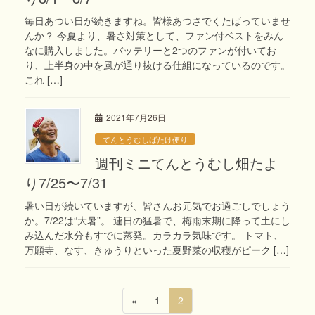
毎日あつい日が続きますね。皆様あつさでくたばっていませ
んか？ 今夏より、暑さ対策として、ファン付ベストをみん
なに購入しました。バッテリーと2つのファンが付いてお
り、上半身の中を風が通り抜ける仕組になっているのです。
これ […]
2021年7月26日
てんとうむしばたけ便り
週刊ミニてんとうむし畑たよ
り7/25〜7/31
暑い日が続いていますが、皆さんお元気でお過ごしでしょう
か。7/22は“大暑”。 連日の猛暑で、梅雨末期に降って土にし
み込んだ水分もすでに蒸発。カラカラ気味です。 トマト、
万願寺、なす、きゅうりといった夏野菜の収穫がピーク […]
投
固
固
«
1
2