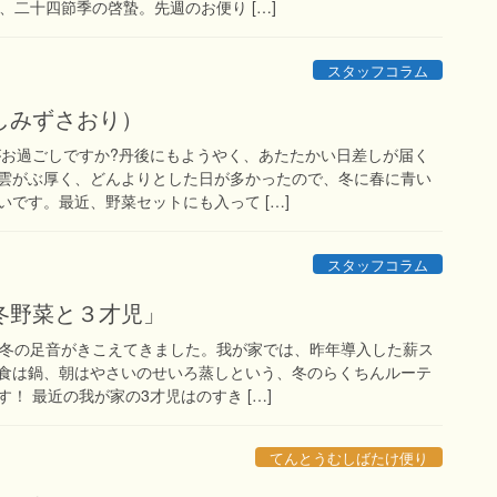
、二十四節季の啓蟄。先週のお便り […]
スタッフコラム
しみずさおり）
がお過ごしですか?丹後にもようやく、あたたかい日差しが届く
雲がぶ厚く、どんよりとした日が多かったので、冬に春に青い
です。最近、野菜セットにも入って […]
スタッフコラム
冬野菜と３才児」
。冬の足音がきこえてきました。我が家では、昨年導入した薪ス
食は鍋、朝はやさいのせいろ蒸しという、冬のらくちんルーテ
！ 最近の我が家の3才児はのすき […]
てんとうむしばたけ便り