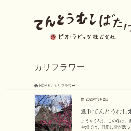
コ
ナ
ン
ビ
テ
ゲ
ン
ー
ツ
シ
へ
ョ
ス
ン
カリフラワー
キ
に
ッ
移
HOME
カリフラワー
プ
動
2026年3月2日
週刊てんとうむし畑便り(
ようやく3月。この冬は、
や畑では、日影に雪が残っ