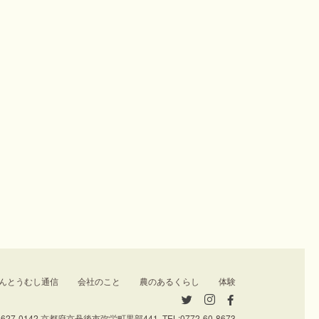
んとうむし通信
会社のこと
農のあるくらし
体験
627-0142 京都府京丹後市弥栄町黒部441 TEL:
0772-60-8673