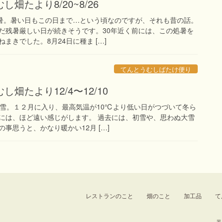
畑たより8/20~8/26
処暑。暑い日もこの日まで…という頃なのですが、それも昔の話。
だ残暑厳しい日が続きそうです。30年近く前には、この処暑を
まきでした。8月24日に種ま […]
てんとうむしばたけ便り
畑たより12/4〜12/10
大雪。１２月に入り、最高気温が10℃より低い日がつづいて冬ら
には、ほど遠い感じがします。 過去には、初雪や、思わぬ大雪
事思うと、かなり暖かい12月 […]
レストランのこと
畑のこと
加工品
て
〒