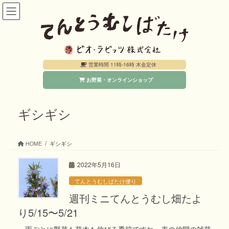
コ
ナ
ン
ビ
テ
ゲ
ン
ー
営業時間 11時-16時 木金定休
ツ
シ
お野菜・オンラインショップ
へ
ョ
ス
ン
キ
に
ギシギシ
ッ
移
プ
動
HOME
ギシギシ
2022年5月16日
てんとうむしばたけ便り
週刊ミニてんとうむし畑たよ
り5/15〜5/21
一雨ごとに野菜も草木も伸びる季節ですね。麦の仲間の雑草