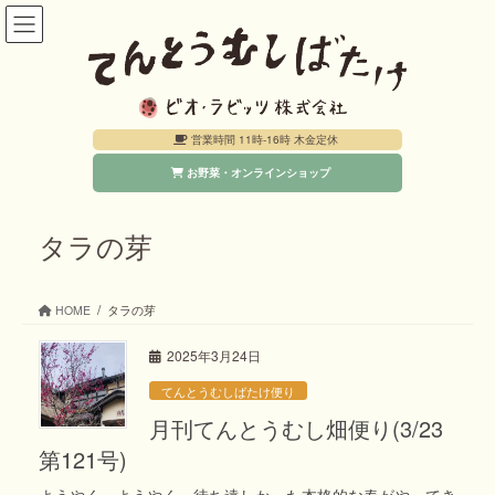
コ
ナ
ン
ビ
テ
ゲ
ン
ー
営業時間 11時-16時 木金定休
ツ
シ
お野菜・オンラインショップ
へ
ョ
ス
ン
キ
に
タラの芽
ッ
移
プ
動
HOME
タラの芽
2025年3月24日
てんとうむしばたけ便り
月刊てんとうむし畑便り(3/23
第121号)
ようやく、ようやく、待ち遠しかった本格的な春がやってき