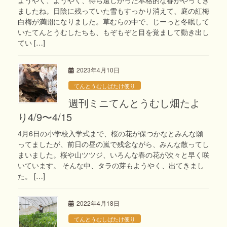
ましたね。日陰に残っていた雪もすっかり消えて、庭の紅梅
白梅が満開になりました。草むらの中で、じーっと冬眠して
いたてんとうむしたちも、もぞもぞと目を覚まして動き出し
てい […]
2023年4月10日
てんとうむしばたけ便り
週刊ミニてんとうむし畑たよ
り4/9〜4/15
4月6日の小学校入学式まで、桜の花が保つかなとみんな願
ってましたが、前日の昼の嵐で残念ながら、みんな散ってし
まいました。桜や山ツツジ、いろんな春の花が次々と早く咲
いています。 そんな中、タラの芽もようやく、出てきまし
た。 […]
2022年4月18日
てんとうむしばたけ便り