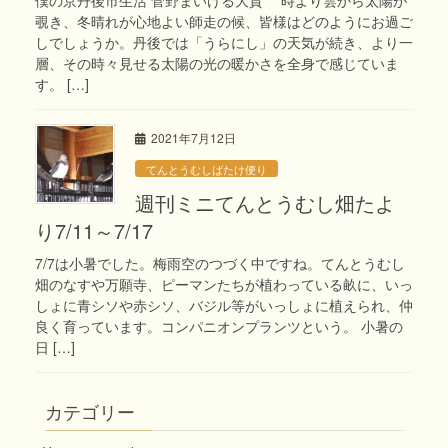
覗き、冬晴れが心地よい師走の候、皆様はどのようにお過ご
しでしょうか。丹後では「うらにし」の天気が続き、より一
層、その時々見せる太陽の光の暖かさを全身で感じていま
す。 […]
2021年7月12日
てんとうむしばたけ便り
週刊ミニてんとうむし畑たよ
り7/11～7/17
7/7は小暑でした。梅雨空のつづく中ですね。てんとうむし
畑のなすや万願寺、ピーマンたちが植わっている畝に、いっ
しょに青シソや赤シソ、バジル等がいっしょに植えられ、仲
良く育っています。コンパニオンプランツという。 小暑の
日 […]
カテゴリー