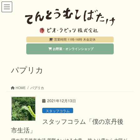
コ
ナ
ン
ビ
テ
ゲ
ン
ー
営業時間 11時-16時 木金定休
ツ
シ
お野菜・オンラインショップ
へ
ョ
ス
ン
キ
に
パプリカ
ッ
移
プ
動
HOME
パプリカ
2021年12月13日
スタッフコラム
スタッフコラム「僕の京丹後
市生活」
僕の京丹後市生活 菅野まいける大貴 時より雲から太陽が