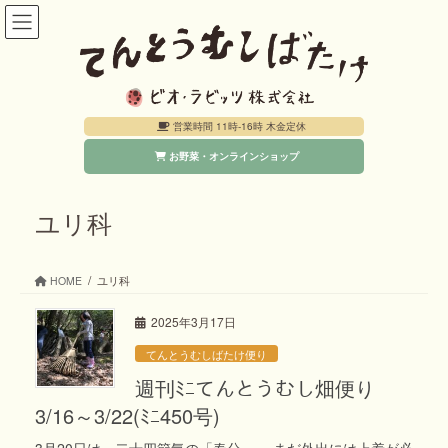
コ
ナ
ン
ビ
テ
ゲ
ン
ー
営業時間 11時-16時 木金定休
ツ
シ
お野菜・オンラインショップ
へ
ョ
ス
ン
キ
に
ユリ科
ッ
移
プ
動
HOME
ユリ科
2025年3月17日
てんとうむしばたけ便り
週刊ﾐﾆてんとうむし畑便り
3/16～3/22(ﾐﾆ450号)
3月20日は、二十四節気の「春分」。 まだ外出には上着が必