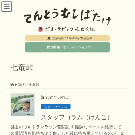
コ
ナ
ン
ビ
テ
ゲ
ン
ー
営業時間 11時-16時 木金定休
ツ
シ
お野菜・オンラインショップ
へ
ョ
ス
ン
キ
に
七竜峠
ッ
移
プ
動
HOME
七竜峠
2021年5月9日
スタッフコラム
スタッフコラム（けんご）
健吾のウルトラマラソン奮闘記Ⅱ 順調なペースを維持して
久美浜湾を気持ちよく疾走した後に待ち構えているのが、２