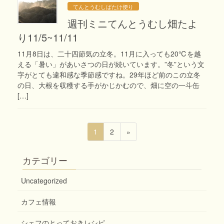
てんとうむしばたけ便り
週刊ミニてんとうむし畑たよ
り11/5~11/11
11月8日は、二十四節気の立冬。11月に入っても20℃を越
える「暑い」があいさつの日が続いています。”冬”という文
字がとても違和感な季節感ですね。29年ほど前のこの立冬
の日、大根を収穫する手がかじかむので、畑に空の一斗缶
[…]
投
固
固
1
2
»
稿
定
定
ペ
ペ
ナ
カテゴリー
ー
ー
ビ
ジ
ジ
Uncategorized
ゲ
ー
カフェ情報
シ
シェフのとっておきレシピ