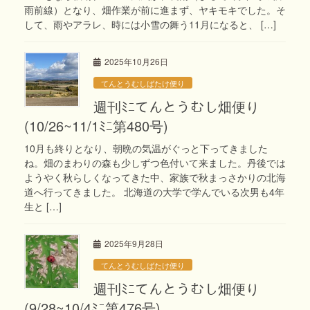
雨前線）となり、畑作業が前に進まず、ヤキモキでした。そ
して、雨やアラレ、時には小雪の舞う11月になると、 […]
2025年10月26日
てんとうむしばたけ便り
週刊ﾐﾆてんとうむし畑便り
(10/26~11/1ﾐﾆ第480号)
10月も終りとなり、朝晩の気温がぐっと下ってきました
ね。畑のまわりの森も少しずつ色付いて来ました。丹後では
ようやく秋らしくなってきた中、家族で秋まっさかりの北海
道へ行ってきました。 北海道の大学で学んでいる次男も4年
生と […]
2025年9月28日
てんとうむしばたけ便り
週刊ﾐﾆてんとうむし畑便り
(9/28~10/4ﾐﾆ第476号)