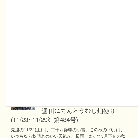
2025年12月7日
スタッフコラム
スタッフコラム「養蜂日記
vol.19」藤澤侑也
みなさんこんにちは、スタッフの藤澤侑也です。 今年も残
すところ後少しですね。暖かい日もありますが、丹後独特の
冬の空になってきました。蜂場ではオオスズメバチの襲来も
収まり、天気の良い日にはぶんぶんと飛び回り鮮やかな黄色
の花 […]
2025年11月23日
てんとうむしばたけ便り
週刊ﾐﾆてんとうむし畑便り
(11/23~11/29ﾐﾆ第484号)
先週の11/22(土)は、二十四節季の小雪。この秋の10月は、
いつもなら秋晴れのいい天気が、長雨（まるで9月下旬の秋