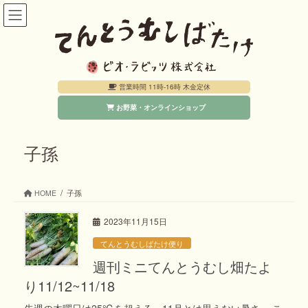
コ
ナ
ン
ビ
テ
ゲ
ン
ー
営業時間 11時-16時 木金定休
ツ
シ
お野菜・オンラインショップ
へ
ョ
ス
ン
キ
に
子孫
ッ
移
プ
動
HOME
子孫
2023年11月15日
てんとうむしばたけ便り
週刊ミニてんとうむし畑たよ
り11/12~11/18
先週の木曜日は25℃を超える、11月とは思えない暑さ。 こ