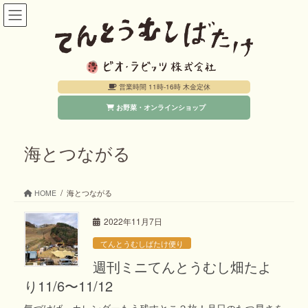
コ
ナ
ン
ビ
テ
ゲ
ン
ー
営業時間 11時-16時 木金定休
ツ
シ
お野菜・オンラインショップ
へ
ョ
ス
ン
キ
に
海とつながる
ッ
移
プ
動
HOME
海とつながる
2022年11月7日
てんとうむしばたけ便り
週刊ミニてんとうむし畑たよ
り11/6〜11/12
気づけば、カレンダーもう残すとこ２枚！月日のたつ早さを