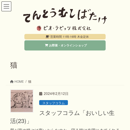
コ
ナ
ン
ビ
テ
ゲ
ン
ー
営業時間 11時-16時 木金定休
ツ
シ
お野菜・オンラインショップ
へ
ョ
ス
ン
キ
に
猫
ッ
移
プ
動
HOME
猫
2024年2月12日
スタッフコラム
スタッフコラム「おいしい生
活(23)」
我が家の猫 ‘sは寒いからなのか、寝る時は布団にきてくれる