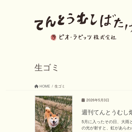
コ
ナ
ン
ビ
テ
ゲ
ン
ー
ツ
シ
へ
ョ
ス
ン
生ゴミ
キ
に
ッ
移
HOME
生ゴミ
プ
動
2026年5月3日
週刊てんとうむし畑便り(
5月に入ったその日、大雨
の光が射すと、虹があらわ