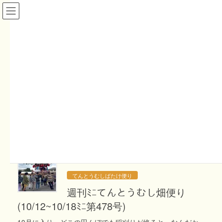
コ
ナ
ン
ビ
テ
ゲ
ン
ー
営業時間 11時-16時 木金定休
ツ
シ
お野菜・オンラインショップ
へ
ョ
ス
ン
キ
に
田んぼ
ッ
移
プ
動
HOME
田んぼ
2025年10月12日
てんとうむしばたけ便り
週刊ﾐﾆてんとうむし畑便り
(10/12~10/18ﾐﾆ第478号)
10月に入り、どこの田んぼでも稲刈りが終ると、なんだか