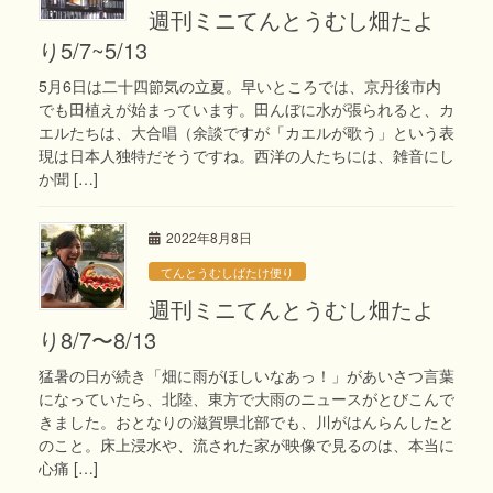
週刊ミニてんとうむし畑たよ
り5/7~5/13
5月6日は二十四節気の立夏。早いところでは、京丹後市内
でも田植えが始まっています。田んぼに水が張られると、カ
エルたちは、大合唱（余談ですが「カエルが歌う」という表
現は日本人独特だそうですね。西洋の人たちには、雑音にし
か聞 […]
2022年8月8日
てんとうむしばたけ便り
週刊ミニてんとうむし畑たよ
り8/7〜8/13
猛暑の日が続き「畑に雨がほしいなあっ！」があいさつ言葉
になっていたら、北陸、東方で大雨のニュースがとびこんで
きました。おとなりの滋賀県北部でも、川がはんらんしたと
のこと。床上浸水や、流された家が映像で見るのは、本当に
心痛 […]