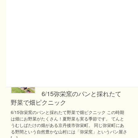
2025年5月14日
スタッフコラム
スタッフコラム（もな）
みなさん、こんにちは！農場スタッフのもなです。 日中暖
かい日が増えてきて、畑の野菜たちも毎日変化がよく分かる
くらいに、ぐんぐんと成長しています。野菜が多くなって、
日々の作業が増えると同時に、農場に来てくださる人も増え
ます […]
2025年4月30日
体験イベント案内
6/15弥栄窯のパンと採れたて
野菜で畑ピクニック
6/15弥栄窯のパンと採れたて野菜で畑ピクニック この時期
は畑にお野菜がたくさん！夏野菜も実る季節です。 てんと
うむしばたけの畑がある京丹後市弥栄町。 同じ弥栄町にあ
る野間という自然豊かな山村には「弥栄窯」というパン屋さ
[…]