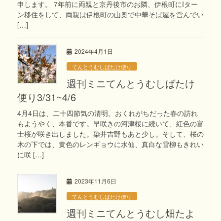
申します。 7年前に両親と京丹後市のお隣、伊根町にIター
ン移住をして、両親は伊根町の山奥で中華そば屋を営んでい
[…]
2024年4月1日
てんとうむしばたけ便り
週刊ミニてんとうむしばたけ
便り3/31~4/6
4月4日は、二十四節気の清明。おくれがちだった春の訪れ
もようやく、本番です。早咲きの河津桜に続いて、紅色の富
士桜が咲き出しました。染井吉野もあと少し。そして、桜の
木の下では、黄色のレンギョウに水仙、真白な雪柳もきれい
に咲 […]
2023年11月6日
てんとうむしばたけ便り
週刊ミニてんとうむし畑たよ