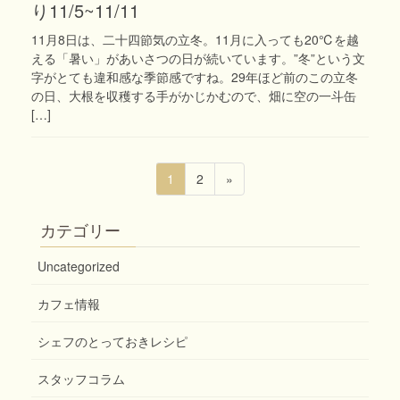
り11/5~11/11
11月8日は、二十四節気の立冬。11月に入っても20℃を越
える「暑い」があいさつの日が続いています。”冬”という文
字がとても違和感な季節感ですね。29年ほど前のこの立冬
の日、大根を収穫する手がかじかむので、畑に空の一斗缶
[…]
投
固
固
1
2
»
稿
定
定
ペ
ペ
ナ
カテゴリー
ー
ー
ビ
ジ
ジ
Uncategorized
ゲ
ー
カフェ情報
シ
シェフのとっておきレシピ
ョ
ン
スタッフコラム